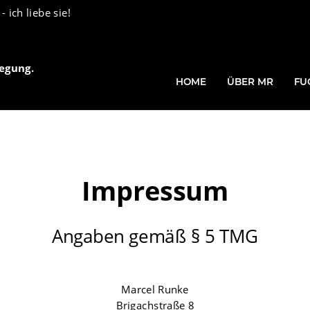
 ich liebe sie!
egung.
HOME
ÜBER MR
FU
Impressum
Angaben gemäß § 5 TMG
Marcel Runke
Brigachstraße 8